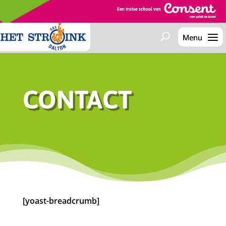
CONTACT
[yoast-breadcrumb]