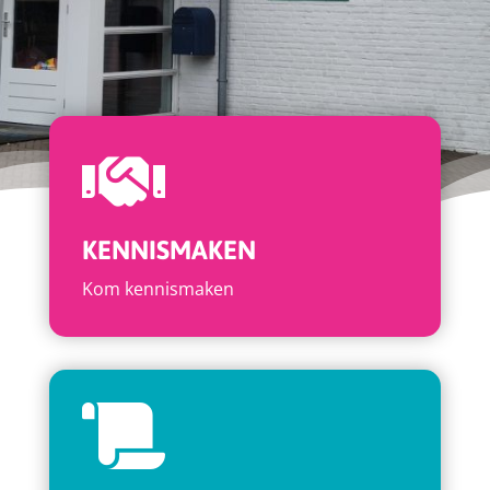

KENNISMAKEN
Kom kennismaken
