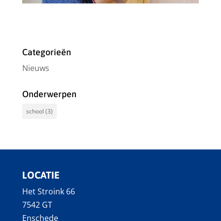
Categorieën
Nieuws
Onderwerpen
school
(3)
LOCATIE
Het Stroink 66
7542 GT
Enschede